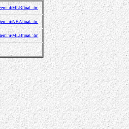
/gemini/MLBfinal.htm
/gemini/NBAfinal.htm
/gemini/MLBfinal.htm