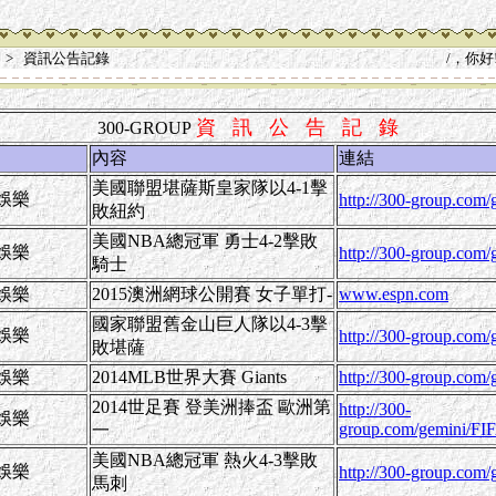
> 資訊公告記錄
/，你好!
資 訊 公 告 記 錄
300-GROUP
內容
連結
美國聯盟堪薩斯皇家隊以4-1擊
娛樂
http://300-group.com
敗紐約
美國NBA總冠軍 勇士4-2擊敗
娛樂
http://300-group.com
騎士
娛樂
2015澳洲網球公開賽 女子單打-
www.espn.com
國家聯盟舊金山巨人隊以4-3擊
娛樂
http://300-group.com
敗堪薩
娛樂
2014MLB世界大賽 Giants
http://300-group.com
2014世足賽 登美洲捧盃 歐洲第
http://300-
娛樂
group.com/gemini/FI
一
美國NBA總冠軍 熱火4-3擊敗
娛樂
http://300-group.com
馬刺