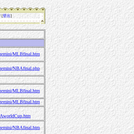
 [
登出
]
/gemini/MLBfinal.htm
/gemini/NBAfinal.php
/gemini/MLBfinal.htm
/gemini/MLBfinal.htm
FAworldCup.htm
/gemini/NBAfinal.htm