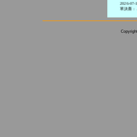
2026-07-
單決賽： ..
2026-06-
決賽：( ...
2026-02-
決賽：2 ..
Copyrigh
2025-11-
LA[道 ...
more...