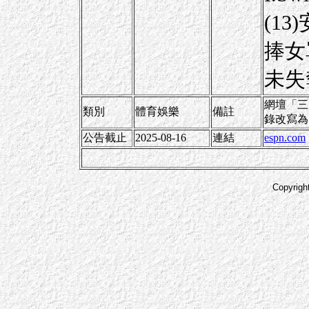
(13
捧女
未失
網壇「三
類別
體育娛樂
備註
錄改寫為
公告截止
2025-08-16
連結
espn.com
Copyrigh