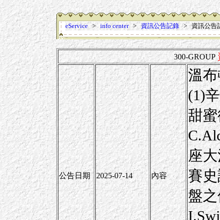
eService
>
info center
>
資訊公告記錄
> 資訊公告
300-GROUP
溫布
(1)辛
甜蜜
C.
座大
賽史
公告日期
2025-07-14
內容
盤之
I.S